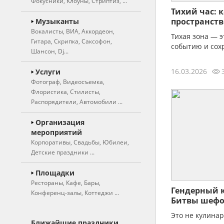
Фокусники, Клоуны, Стриптиз, ...
Тихий час: 
Ведущие
пространств
Музыканты
шумном фес
Вокалисты, ВИА, Аккордеон,
Свадебные ведущие
Тихая зона — э
Гитара, Скрипка, Саксофон,
событию и сох
Тамада
Шансон, Dj...
Юмористы
Вокалисты
16.03.2026
Услуги
Фотограф, Видеосъемка,
Вокалистки
Актеры театра
Флористика, Стилисты,
Вокальные группы,
Артисты цирка
Распорядители, Автомобили ...
дуэты
Двойники, Пародисты
Фотограф, фотосъемка
Организация
Музыкальные группы,
Иллюзионисты,
мероприятий
ВИА
Видеосъемка
фокусники
Корпоративы, Свадьбы, Юбилеи,
Инструментальные
Художники, шаржисты
Детские праздники ...
Оригинальный жанр
коллективы, оркестры
Фотокабинка, фотобудка
Клоуны
Частные мероприятия
Площадки
Аккордеон
Рестораны, Кафе, Бары,
Живые статуи
Корпоративные
Флористика
Гендерный к
Конференц-залы, Коттеджи ...
Арфа
мероприятия
(оформление цветами)
Ростовые куклы
Битвы шеф
Гитаристы
Детские праздники
Художественное
Рестораны
Дед мороз и снегурочка
Это не кулинар
оформление зала
Ближайшие праздники