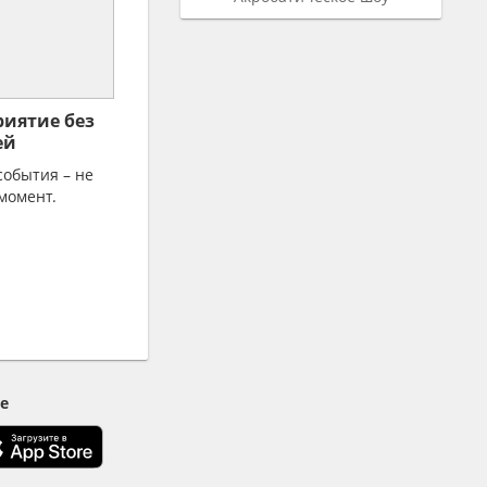
риятие без
ей
события – не
момент.
е