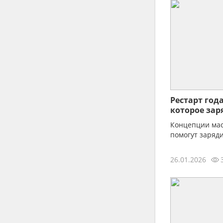
Поэты и поэзия (лирика)
Хореографы
Топ модели
Фотомодели
Автомобили, Лимузины
Студии звукозаписи
Рестарт год
Театральные костюмы
которое зар
вперёд
Концепции мас
помогут заряди
26.01.2026