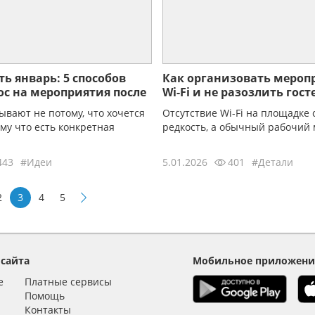
ть январь: 5 способов
Как организовать мероп
ос на мероприятия после
Wi-Fi и не разозлить гост
ывают не потому, что хочется
Отсутствие Wi-Fi на площадке 
ому что есть конкретная
редкость, а обычный рабочий 
443
#Идеи
5.01.2026
401
#Детали
2
3
4
5
 сайта
Мобильное приложени
е
Платные сервисы
Помощь
Контакты