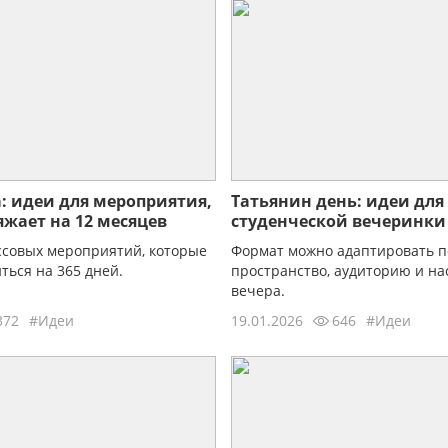
а: идеи для мероприятия,
Татьянин день: идеи для
яжает на 12 месяцев
студенческой вечеринки
театрализованного собы
совых мероприятий, которые
Формат можно адаптировать п
ться на 365 дней.
пространство, аудиторию и на
вечера.
372
#Идеи
19.01.2026
646
#Идеи