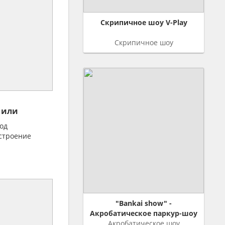
Скрипичное шоу V-Play
Скрипичное шоу
 или
тия
од
строение
"Bankai show" -
Акробатическое паркур-шоу
Акробатическое шоу