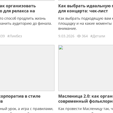
как организовать
Как выбрать идеальную
о для релакса на
для концерта: чек-лист
тивале
то способ продлить жизнь
Как выбрать подходящую вам
ранить аудиторию до финала.
площадку и на какие моменты
внимание.
339
#Ликбез
9.03.2026
364
#Детали
орпоратив в стиле
Масленица 2.0: как орга
ов
современный фольклор
фестиваль без гендерны
ный урок, а игра с правилами,
Как провести Масленицу так, 
стереотипов