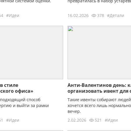
нятной системой оценки.
превратилась в набор устарев
54
#Идеи
16.02.2026
378
#Детали
в стиле
Анти-Валентинов день: к
ского офиса»
организовать ивент для
или друзей
подходящий способ
Такие ивенты собирают людей
ергию и выйти за рамки
хочется всего лишь нормально
вечер.
61
#Идеи
2.02.2026
521
#Идеи