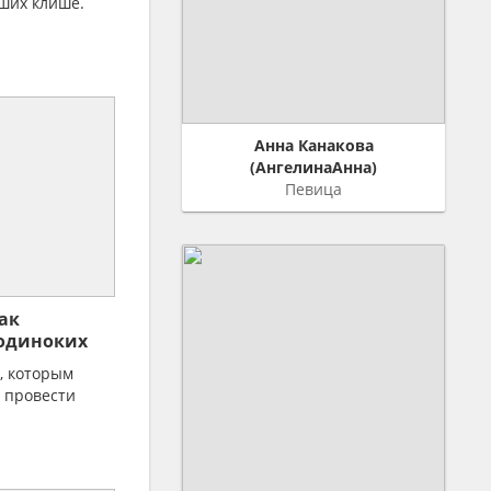
ших клише.
Анна Канакова
(АнгелинаАнна)
Певица
ак
 одиноких
, которым
 провести